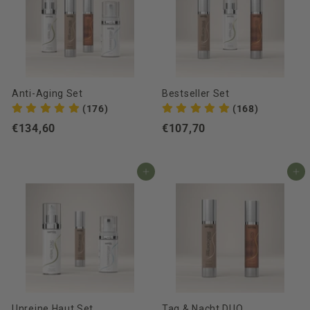
Anti-Aging Set
Bestseller Set
(176)
(168)
€134,60
€
€107,70
€
1
1
3
0
In den Einkaufswagen
In den Einkaufswagen
4
7
,
,
6
7
0
0
Unreine Haut Set
Tag & Nacht DUO