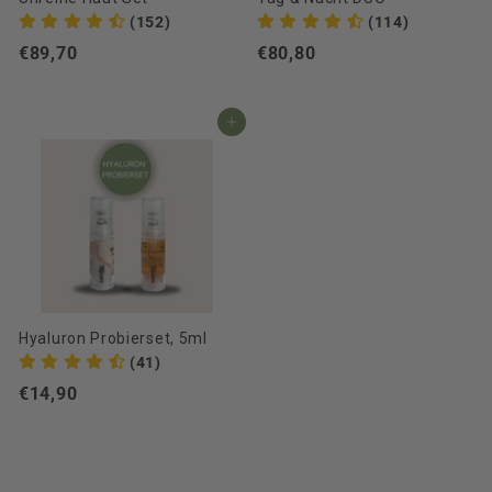
(152)
(114)
€89,70
€
€80,80
€
8
8
9
0
In den Einkaufswagen
,
,
7
8
0
0
Hyaluron Probierset, 5ml
(41)
€14,90
€
1
4
,